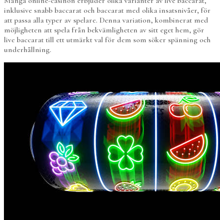
Många online-casinon erbjuder olika varianter av live baccarat,
inklusive snabb baccarat och baccarat med olika insatsnivåer, för
att passa alla typer av spelare. Denna variation, kombinerat med
möjligheten att spela från bekvämligheten av sitt eget hem, gör
live baccarat till ett utmärkt val för dem som söker spänning och
underhållning.