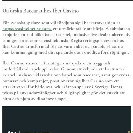
Utforska Baccarat hos Ibet Casino
För svenska spelare som vill fördjupa sig i baccaratvärlden är
https://casinoibet-se.com/
ett utmärkt ställe att börja. Webbplatsen
erbjuder en rad olika baccarat-spel, inklusive live dealer-alternativ
som ger en autentisk casinokänsla. Registreringsprocessen hos
Ibet Casino är utformad för att vara enkel och snabb, så att du
kan komma igång med ditt spelande utan onödiga fördröjningar.
Ibet Casino strävar efter att ge sina spelare en trygg och
underhållande spelupplevelse. Genom att erbjuda ett brett urval
av spel, inklusive klassiska bordsspel som baccarat, samt generösa
bonusar och kampanjer, positionerar sig Ibet Casino som ett
attraktivt val för både nya och erfarna spelare i Sverige. Deras
fokus på användarvänlighet och tillgänglighet gör det enkelt att
hitta och njuta av dina favoritspel.
SI