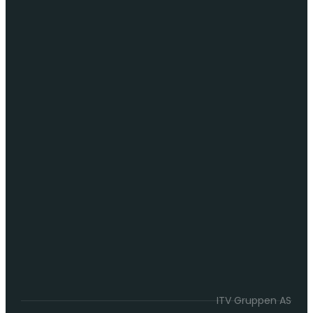
ITV Gruppen AS