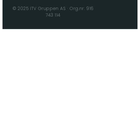
© 2025 ITV Gruppen AS · Org.nr: 916
743 114