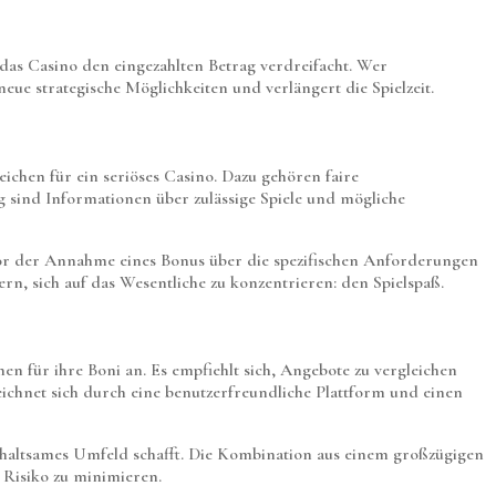
 das Casino den eingezahlten Betrag verdreifacht. Wer
neue strategische Möglichkeiten und verlängert die Spielzeit.
ichen für ein seriöses Casino. Dazu gehören faire
 sind Informationen über zulässige Spiele und mögliche
h vor der Annahme eines Bonus über die spezifischen Anforderungen
n, sich auf das Wesentliche zu konzentrieren: den Spielspaß.
 für ihre Boni an. Es empfiehlt sich, Angebote zu vergleichen
zeichnet sich durch eine benutzerfreundliche Plattform und einen
terhaltsames Umfeld schafft. Die Kombination aus einem großzügigen
 Risiko zu minimieren.