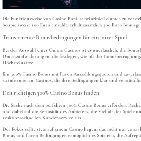
Die Funktionsweise von Casino Boni ist prinzipiell einfach zu vers
beispielsweise 100 Euro einzahlt, erhält zusätzlich 300 Euro Bonusg
Transparente Bonusbedingungen für ein faires Spiel
Bei der Auswahl eines Online Casinos ist es unerlässlich, die Bon
Umsatzanforderungen, die festlegen, wie oft der Bonusbetrag umge
Höchsteinsätze.
Ein 300% Casino Bonus mit fairen Auszahlungsquoten und zuverlässi
zu informieren. Casinos, die ihre Bedingungen klar und verständli
Den richtigen 300% Casino Bonus finden
Die Suche nach dem perfekten 300% Casino Bonus erfordert Recherc
und dabei auf die Seriosität des Anbieters, die Vielfalt der Spiel
reaktionsschnellen Kundenservice aus.
Der Fokus sollte stets auf einem Casino liegen, das nicht nur ein
Bonus und fairen Bedingungen ermöglicht es Spielern, die Aufregun