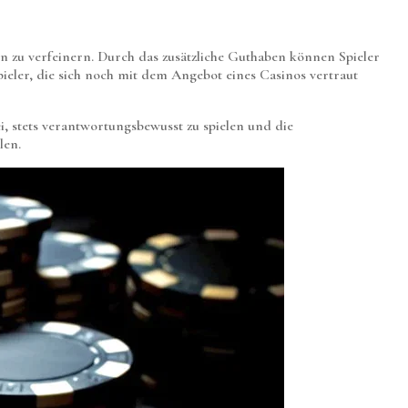
n zu verfeinern. Durch das zusätzliche Guthaben können Spieler
pieler, die sich noch mit dem Angebot eines Casinos vertraut
, stets verantwortungsbewusst zu spielen und die
len.