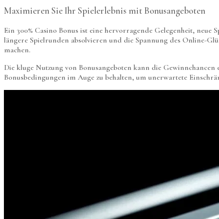
Maximieren Sie Ihr Spielerlebnis mit Bonusangeboten
Ein 300% Casino Bonus ist eine hervorragende Gelegenheit, neue Sp
längere Spielrunden absolvieren und die Spannung des Online-Glücks
machen.
Die kluge Nutzung von Bonusangeboten kann die Gewinnchancen erhö
Bonusbedingungen im Auge zu behalten, um unerwartete Einschrä