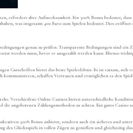
tehen, erfordert aber Aufmerksamkeit. Ein 300% Bonus bedeutet, dass
uthaben, was insgesamt 400 Euro zum Spielen bedeutet. Dies eröffnet 
usbedingungen genau zu prüfen. Transparente Bedingungen sind ein Ze
setzt werden muss, bevor er ausgezahlt werden kann. Ebenso wichtig
gen Gutschriften bietet das beste Spielerlebnis. Es ist ratsam, sic
ch kommunizieren, schaffen Vertrauen und ermöglichen es den Spieler
he. Verschiedene Online Casinos bieten unterschiedliche Konditionen
e und die angebotenen Zahlungsmethoden zu achten. Ein gutes Casino 
en lukrativen 300% Bonus anbietet, sondern auch ein sicheres und un
g des Glücksspiels in vollen Zügen zu genießen und gleichzeitig das