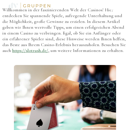
Willkommen in der faszinierenden Welt der Casinos! Hier
entdecken Sie spannende Spiele, aufregende Unterhaltung und
die Möglichkeit, große Gewinne zu erzielen. In diesem Artikel
geben wir Ihnen wertvolle Tipps, um einen erfolgreichen Abend
in einem Casino zu verbringen. Egal, ob Sie ein Anfänger oder
ein erfahrener Spieler sind, diese Hinweise werden Ihnen helfen,
das Beste aus Ihrem Casino-Erlebnis herauszuholen. Besuchen Sie
auch
https://slotrush.de/
, um weitere Informationen zu erhalten.