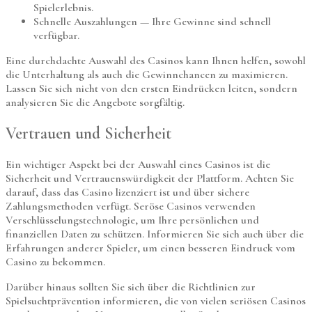
Spielerlebnis.
Schnelle Auszahlungen — Ihre Gewinne sind schnell
verfügbar.
Eine durchdachte Auswahl des Casinos kann Ihnen helfen, sowohl
die Unterhaltung als auch die Gewinnchancen zu maximieren.
Lassen Sie sich nicht von den ersten Eindrücken leiten, sondern
analysieren Sie die Angebote sorgfältig.
Vertrauen und Sicherheit
Ein wichtiger Aspekt bei der Auswahl eines Casinos ist die
Sicherheit und Vertrauenswürdigkeit der Plattform. Achten Sie
darauf, dass das Casino lizenziert ist und über sichere
Zahlungsmethoden verfügt. Seröse Casinos verwenden
Verschlüsselungstechnologie, um Ihre persönlichen und
finanziellen Daten zu schützen. Informieren Sie sich auch über die
Erfahrungen anderer Spieler, um einen besseren Eindruck vom
Casino zu bekommen.
Darüber hinaus sollten Sie sich über die Richtlinien zur
Spielsuchtprävention informieren, die von vielen seriösen Casinos