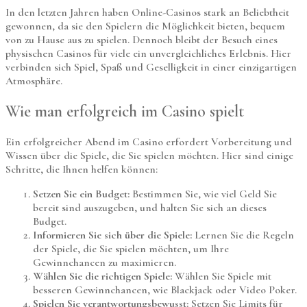
In den letzten Jahren haben Online-Casinos stark an Beliebtheit
gewonnen, da sie den Spielern die Möglichkeit bieten, bequem
von zu Hause aus zu spielen. Dennoch bleibt der Besuch eines
physischen Casinos für viele ein unvergleichliches Erlebnis. Hier
verbinden sich Spiel, Spaß und Geselligkeit in einer einzigartigen
Atmosphäre.
Wie man erfolgreich im Casino spielt
Ein erfolgreicher Abend im Casino erfordert Vorbereitung und
Wissen über die Spiele, die Sie spielen möchten. Hier sind einige
Schritte, die Ihnen helfen können:
Setzen Sie ein Budget:
Bestimmen Sie, wie viel Geld Sie
bereit sind auszugeben, und halten Sie sich an dieses
Budget.
Informieren Sie sich über die Spiele:
Lernen Sie die Regeln
der Spiele, die Sie spielen möchten, um Ihre
Gewinnchancen zu maximieren.
Wählen Sie die richtigen Spiele:
Wählen Sie Spiele mit
besseren Gewinnchancen, wie Blackjack oder Video Poker.
Spielen Sie verantwortungsbewusst:
Setzen Sie Limits für