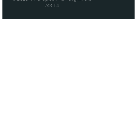
743 114