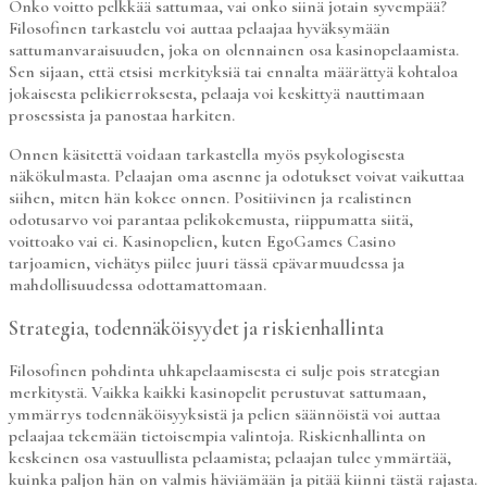
Onko voitto pelkkää sattumaa, vai onko siinä jotain syvempää?
Filosofinen tarkastelu voi auttaa pelaajaa hyväksymään
sattumanvaraisuuden, joka on olennainen osa kasinopelaamista.
Sen sijaan, että etsisi merkityksiä tai ennalta määrättyä kohtaloa
jokaisesta pelikierroksesta, pelaaja voi keskittyä nauttimaan
prosessista ja panostaa harkiten.
Onnen käsitettä voidaan tarkastella myös psykologisesta
näkökulmasta. Pelaajan oma asenne ja odotukset voivat vaikuttaa
siihen, miten hän kokee onnen. Positiivinen ja realistinen
odotusarvo voi parantaa pelikokemusta, riippumatta siitä,
voittoako vai ei. Kasinopelien, kuten EgoGames Casino
tarjoamien, viehätys piilee juuri tässä epävarmuudessa ja
mahdollisuudessa odottamattomaan.
Strategia, todennäköisyydet ja riskienhallinta
Filosofinen pohdinta uhkapelaamisesta ei sulje pois strategian
merkitystä. Vaikka kaikki kasinopelit perustuvat sattumaan,
ymmärrys todennäköisyyksistä ja pelien säännöistä voi auttaa
pelaajaa tekemään tietoisempia valintoja. Riskienhallinta on
keskeinen osa vastuullista pelaamista; pelaajan tulee ymmärtää,
kuinka paljon hän on valmis häviämään ja pitää kiinni tästä rajasta.