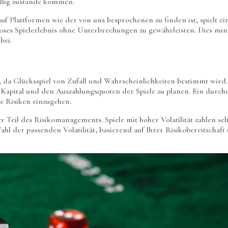
fällig zustande kommen.
auf Plattformen wie der von uns besprochenen zu finden ist, spielt e
loses Spielerlebnis ohne Unterbrechungen zu gewährleisten. Dies min
bei.
t, da Glücksspiel von Zufall und Wahrscheinlichkeiten bestimmt wird.
 Kapital und den Auszahlungsquoten der Spiele zu planen. Ein durch
e Risiken einzugehen.
ger Teil des Risikomanagements. Spiele mit hoher Volatilität zahlen s
Wahl der passenden Volatilität, basierend auf Ihrer Risikobereitschaf