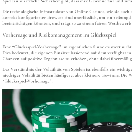
Spielern zusätzliche Sicherheit gibt, dass ihre Gewinne fair und zu
Die technologische Infrastruktur von Online-Casinos, wie sie auch 
korrekt konfigurierter Browser sind unerlässlich, um ein reibungs
beeinträchtigen könnten, und trägt so zu einem fairen Wettbewerb 
Vorhersage und Risikomanagement im Glücksspiel
Eine “Glücksspiel-Vorhersage” im eigentlichen Sinne existiert nich
Dies bedeutet, die eigenen Einsätze basierend auf dem verfügbaren
Chancen auf positive Ergebnisse zu erhöhen, ohne dabei übermäßig
Das Verständnis der Volatilität von Spielen ist ebenfalls ein wichti
niedriger Volatilität bieten häufigere, aber kleinere Gewinne. Die 
“Glücksspiel-Vorhersage”.