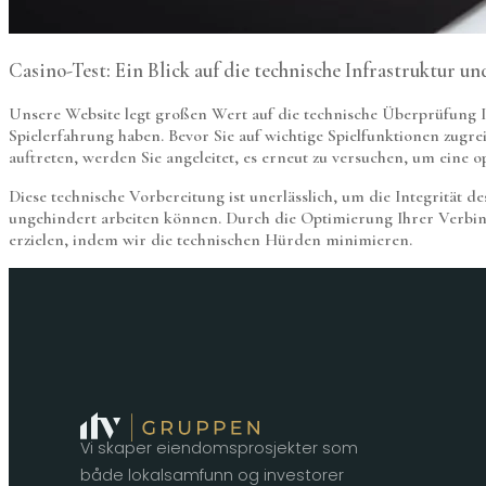
Casino-Test: Ein Blick auf die technische Infrastruktur un
Unsere Website legt großen Wert auf die technische Überprüfung Ih
Spielerfahrung haben. Bevor Sie auf wichtige Spielfunktionen zugre
auftreten, werden Sie angeleitet, es erneut zu versuchen, um eine o
Diese technische Vorbereitung ist unerlässlich, um die Integrität de
ungehindert arbeiten können. Durch die Optimierung Ihrer Verbind
erzielen, indem wir die technischen Hürden minimieren.
Vi skaper eiendomsprosjekter som
både lokalsamfunn og investorer