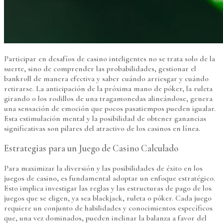
Participar en desafíos de casino inteligentes no se trata solo de la
suerte, sino de comprender las probabilidades, gestionar el
bankroll de manera efectiva y saber cuándo arriesgar y cuándo
retirarse. La anticipación de la próxima mano de póker, la ruleta
girando o los rodillos de una tragamonedas alineándose, genera
una sensación de emoción que pocos pasatiempos pueden igualar.
Esta estimulación mental y la posibilidad de obtener ganancias
significativas son pilares del atractivo de los casinos en línea.
Estrategias para un Juego de Casino Calculado
Para maximizar la diversión y las posibilidades de éxito en los
juegos de casino, es fundamental adoptar un enfoque estratégico.
Esto implica investigar las reglas y las estructuras de pago de los
juegos que se eligen, ya sea blackjack, ruleta o póker. Cada juego
requiere un conjunto de habilidades y conocimientos específicos
que, una vez dominados, pueden inclinar la balanza a favor del