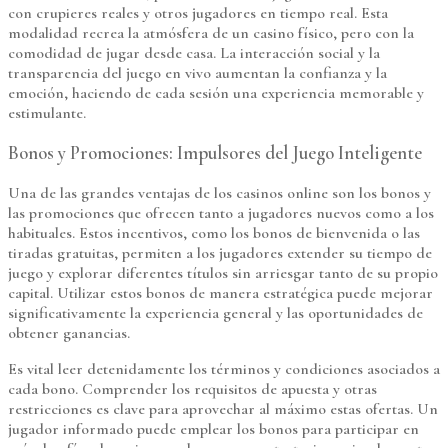
con crupieres reales y otros jugadores en tiempo real. Esta
modalidad recrea la atmósfera de un casino físico, pero con la
comodidad de jugar desde casa. La interacción social y la
transparencia del juego en vivo aumentan la confianza y la
emoción, haciendo de cada sesión una experiencia memorable y
estimulante.
Bonos y Promociones: Impulsores del Juego Inteligente
Una de las grandes ventajas de los casinos online son los bonos y
las promociones que ofrecen tanto a jugadores nuevos como a los
habituales. Estos incentivos, como los bonos de bienvenida o las
tiradas gratuitas, permiten a los jugadores extender su tiempo de
juego y explorar diferentes títulos sin arriesgar tanto de su propio
capital. Utilizar estos bonos de manera estratégica puede mejorar
significativamente la experiencia general y las oportunidades de
obtener ganancias.
Es vital leer detenidamente los términos y condiciones asociados a
cada bono. Comprender los requisitos de apuesta y otras
restricciones es clave para aprovechar al máximo estas ofertas. Un
jugador informado puede emplear los bonos para participar en