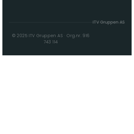
ITV Gruppen AS
© 2025 ITV Gruppen AS · Org.nr: 916
743 114