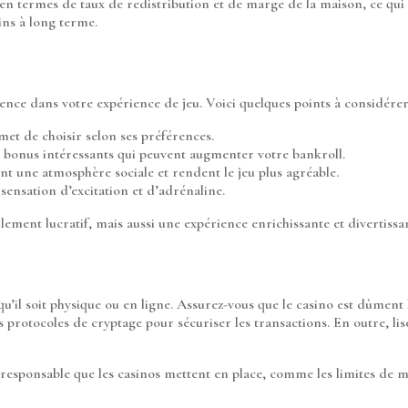
 en termes de taux de redistribution et de marge de la maison, ce qui 
ins à long terme.
nce dans votre expérience de jeu. Voici quelques points à considérer
met de choisir selon ses préférences.
es bonus intéressants qui peuvent augmenter votre bankroll.
 une atmosphère sociale et rendent le jeu plus agréable.
sensation d’excitation et d’adrénaline.
ment lucratif, mais aussi une expérience enrichissante et divertissa
qu’il soit physique ou en ligne. Assurez-vous que le casino est dûment
 protocoles de cryptage pour sécuriser les transactions. En outre, lise
esponsable que les casinos mettent en place, comme les limites de mis