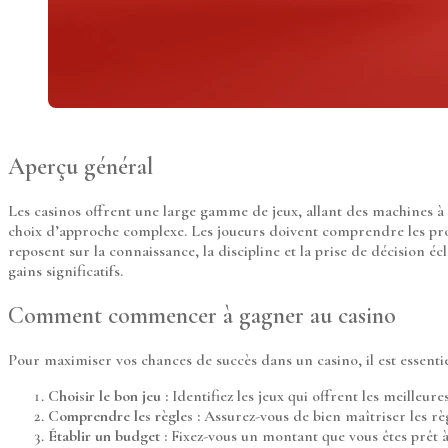
Aperçu général
Les casinos offrent une large gamme de jeux, allant des machines à so
choix d’approche complexe. Les joueurs doivent comprendre les proba
reposent sur la connaissance, la discipline et la prise de décision
gains significatifs.
Comment commencer à gagner au casino
Pour maximiser vos chances de succès dans un casino, il est essentie
Choisir le bon jeu :
Identifiez les jeux qui offrent les meilleure
Comprendre les règles :
Assurez-vous de bien maîtriser les rè
Établir un budget :
Fixez-vous un montant que vous êtes prêt à 