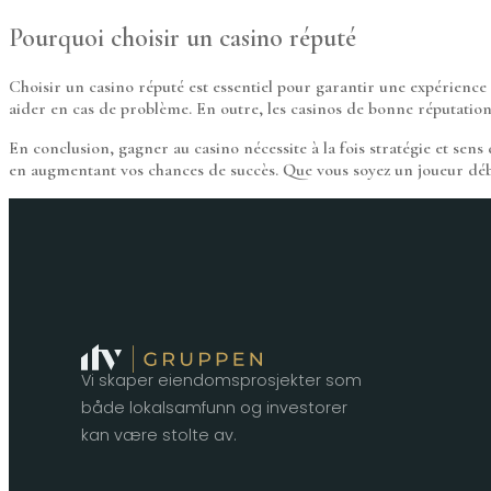
Pourquoi choisir un casino réputé
Choisir un casino réputé est essentiel pour garantir une expérience d
aider en cas de problème. En outre, les casinos de bonne réputation 
En conclusion, gagner au casino nécessite à la fois stratégie et sen
en augmentant vos chances de succès. Que vous soyez un joueur débu
Vi skaper eiendomsprosjekter som
både lokalsamfunn og investorer
kan være stolte av.