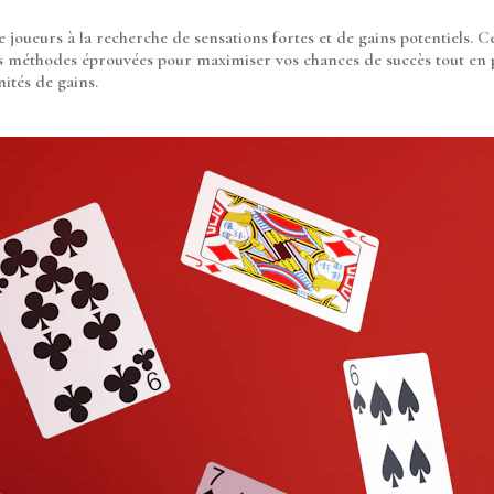
PROSJEKTER
INVESTORER
OM OSS
e joueurs à la recherche de sensations fortes et de gains potentiels.
des méthodes éprouvées pour maximiser vos chances de succès tout en p
ités de gains.