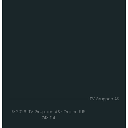
ITV Gruppen AS
© 2025 ITV Gruppen AS · Org.nr: 916
743 114