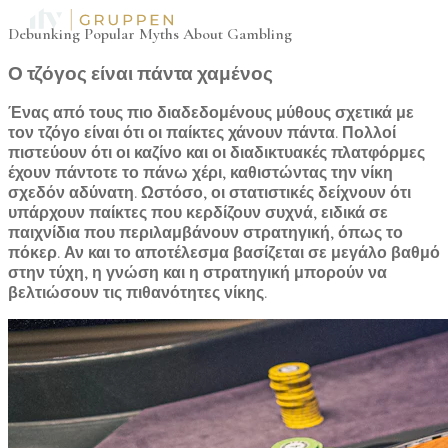
Debunking Popular Myths About Gambling
Ο τζόγος είναι πάντα χαμένος
Ένας από τους πιο διαδεδομένους μύθους σχετικά με
τον τζόγο είναι ότι οι παίκτες χάνουν πάντα. Πολλοί
πιστεύουν ότι οι καζίνο και οι διαδικτυακές πλατφόρμες
έχουν πάντοτε το πάνω χέρι, καθιστώντας την νίκη
σχεδόν αδύνατη. Ωστόσο, οι στατιστικές δείχνουν ότι
υπάρχουν παίκτες που κερδίζουν συχνά, ειδικά σε
παιχνίδια που περιλαμβάνουν στρατηγική, όπως το
πόκερ. Αν και το αποτέλεσμα βασίζεται σε μεγάλο βαθμό
στην τύχη, η γνώση και η στρατηγική μπορούν να
βελτιώσουν τις πιθανότητες νίκης.