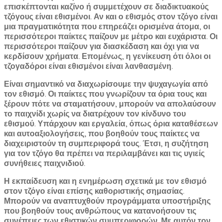
επισκέπτονται καζίνο ή συμμετέχουν σε διαδικτυακούς
τζόγους είναι εθισμένοι. Αν και ο εθισμός στον τζόγο είναι
μια πραγματικότητα που επηρεάζει ορισμένα άτομα, οι
περισσότεροι παίκτες παίζουν με μέτρο και ευχάριστα. Οι
περισσότεροι παίζουν για διασκέδαση και όχι για να
κερδίσουν χρήματα. Επομένως, η γενίκευση ότι όλοι οι
τζογαδόροι είναι εθισμένοι είναι λανθασμένη.
Είναι σημαντικό να διαχωρίσουμε την ψυχαγωγία από
τον εθισμό. Οι παίκτες που γνωρίζουν τα όρια τους και
ξέρουν πότε να σταματήσουν, μπορούν να απολαύσουν
το παιχνίδι χωρίς να διατρέχουν τον κίνδυνο του
εθισμού. Υπάρχουν και εργαλεία, όπως όρια καταθέσεων
και αυτοαξιολογήσεις, που βοηθούν τους παίκτες να
διαχειριστούν τη συμπεριφορά τους. Έτσι, η συζήτηση
για τον τζόγο θα πρέπει να περιλαμβάνει και τις υγιείς
συνήθειες παιχνιδιού.
Η εκπαίδευση και η ενημέρωση σχετικά με τον εθισμό
στον τζόγο είναι επίσης καθοριστικής σημασίας.
Μπορούν να αναπτυχθούν προγράμματα υποστήριξης
που βοηθούν τους ανθρώπους να κατανοήσουν τις
συνέπειες των εθιστικών συμπεριφορών. Με αυτόν τον