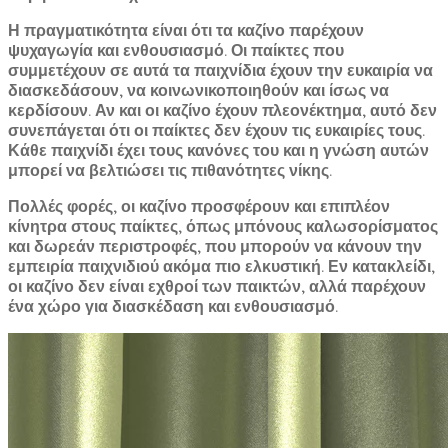
Η πραγματικότητα είναι ότι τα καζίνο παρέχουν
ψυχαγωγία και ενθουσιασμό. Οι παίκτες που
συμμετέχουν σε αυτά τα παιχνίδια έχουν την ευκαιρία να
διασκεδάσουν, να κοινωνικοποιηθούν και ίσως να
κερδίσουν. Αν και οι καζίνο έχουν πλεονέκτημα, αυτό δεν
συνεπάγεται ότι οι παίκτες δεν έχουν τις ευκαιρίες τους.
Κάθε παιχνίδι έχει τους κανόνες του και η γνώση αυτών
μπορεί να βελτιώσει τις πιθανότητες νίκης.
Πολλές φορές, οι καζίνο προσφέρουν και επιπλέον
κίνητρα στους παίκτες, όπως μπόνους καλωσορίσματος
και δωρεάν περιστροφές, που μπορούν να κάνουν την
εμπειρία παιχνιδιού ακόμα πιο ελκυστική. Εν κατακλείδι,
οι καζίνο δεν είναι εχθροί των παικτών, αλλά παρέχουν
ένα χώρο για διασκέδαση και ενθουσιασμό.