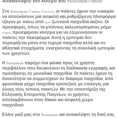
Ανακαλύψτε τον κόσμο του Stoiximan Online
Στο Stoiximan Casino Greece, οι παίκτες έχουν την ευκαιρία
να απολαύσουν μια ασφαλή και ρυθμιζόμενη πλατφόρμα
τζόγου με πάνω από 300 ζωντανά παιχνίδια καζίνο. Οι
προσφορές, όπως τα μπόνους καλωσορίσματος μέχρι
€500, προσφέρουν κίνητρα για να εξερευνήσουν οι
παίκτες την πλατφόρμα. Αυτή η εμπειρία δεν
περιορίζεται μόνο στα τυχερά παιχνίδια αλλά και σε
αθλητικά στοιχήματα, ενισχύοντας τη συνολική εμπειρία
των χρηστών.
Η Stoiximan παρέχει ένα φιλικό προς το χρήστη
περιβάλλον που διευκολύνει τη διαδικασία εγγραφής και
πρόσβασης σε μοναδικά παιχνίδια. Οι παίκτες έχουν τη
δυνατότητα να συμμετέχουν σε διάφορα παιχνίδια, από
φρουτάκια μέχρι παιχνίδια τραπεζιού, με επιλογές για
όλους τους τύπους παικτών. Με την υποστήριξη της
Ελληνικής Επιτροπής Παιγνίων, οι χρήστες
απολαμβάνουν έναν δίκαιο και ασφαλή χώρο
παιχνιδιού.
Ελάτε μαζί μας στο Stoiximan και ανακαλύψτε τη δική σας