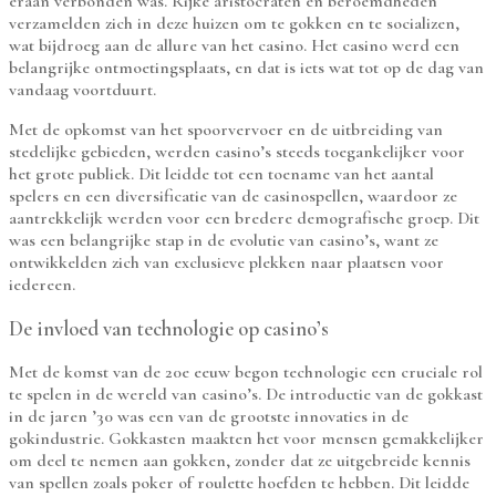
eraan verbonden was. Rijke aristocraten en beroemdheden
verzamelden zich in deze huizen om te gokken en te socializen,
wat bijdroeg aan de allure van het casino. Het casino werd een
belangrijke ontmoetingsplaats, en dat is iets wat tot op de dag van
vandaag voortduurt.
Met de opkomst van het spoorvervoer en de uitbreiding van
stedelijke gebieden, werden casino’s steeds toegankelijker voor
het grote publiek. Dit leidde tot een toename van het aantal
spelers en een diversificatie van de casinospellen, waardoor ze
aantrekkelijk werden voor een bredere demografische groep. Dit
was een belangrijke stap in de evolutie van casino’s, want ze
ontwikkelden zich van exclusieve plekken naar plaatsen voor
iedereen.
De invloed van technologie op casino’s
Met de komst van de 20e eeuw begon technologie een cruciale rol
te spelen in de wereld van casino’s. De introductie van de gokkast
in de jaren ’30 was een van de grootste innovaties in de
gokindustrie. Gokkasten maakten het voor mensen gemakkelijker
om deel te nemen aan gokken, zonder dat ze uitgebreide kennis
van spellen zoals poker of roulette hoefden te hebben. Dit leidde