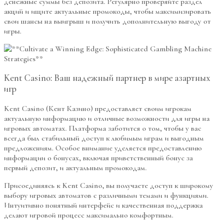
денежные суммы без депозита. Регулярно проверяйте раздел
акций и ищите актуальные промокоды, чтобы максимизировать
свои шансы на выигрыш и получить дополнительную выгоду от
игры.
Kent Casino: Ваш надежный партнер в мире азартных
игр
Kent Casino (Кент Казино) предоставляет своим игрокам
актуальную информацию и отличные возможности для игры на
игровых автоматах. Платформа заботится о том, чтобы у вас
всегда был стабильный доступ к любимым играм и выгодным
предложениям. Особое внимание уделяется предоставлению
информации о бонусах, включая приветственный бонус за
первый депозит, и актуальным промокодам.
Присоединяясь к Kent Casino, вы получаете доступ к широкому
выбору игровых автоматов с различными темами и функциями.
Интуитивно понятный интерфейс и качественная поддержка
делают игровой процесс максимально комфортным.