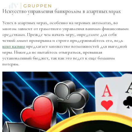
Искусство управления банкроллом в азартных играх
Успех в азартных играх, особенно на игровых автоматах, во
многом зависит от грамотного управления вашими финансовыми
средствами. Прежде чем начать игру, определите для себя
четкий лимит проигрыша и строго придерживайтесь его, ведь
кент казино
предлагает множество возможностей для выгодной
игры. Никогда не пытайтесь отыграться, превышая
установленный бюджет, так как это ведет к еще большим
потерям.