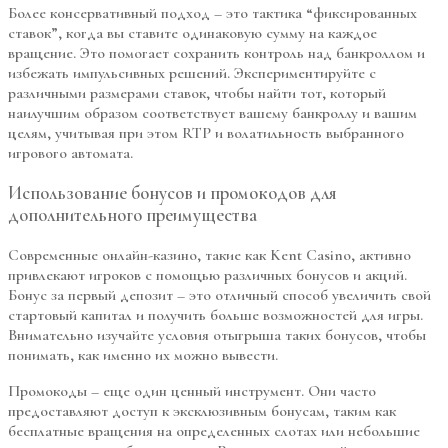
Более консервативный подход – это тактика “фиксированных
ставок”, когда вы ставите одинаковую сумму на каждое
вращение. Это помогает сохранить контроль над банкроллом и
избежать импульсивных решений. Экспериментируйте с
различными размерами ставок, чтобы найти тот, который
наилучшим образом соответствует вашему банкроллу и вашим
целям, учитывая при этом RTP и волатильность выбранного
игрового автомата.
Использование бонусов и промокодов для
дополнительного преимущества
Современные онлайн-казино, такие как Kent Casino, активно
привлекают игроков с помощью различных бонусов и акций.
Бонус за первый депозит – это отличный способ увеличить свой
стартовый капитал и получить больше возможностей для игры.
Внимательно изучайте условия отыгрыша таких бонусов, чтобы
понимать, как именно их можно вывести.
Промокоды – еще один ценный инструмент. Они часто
предоставляют доступ к эксклюзивным бонусам, таким как
бесплатные вращения на определенных слотах или небольшие