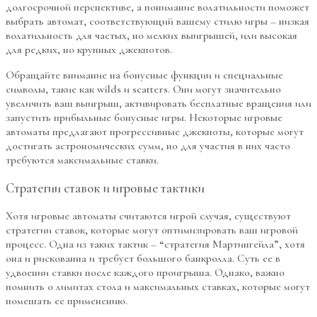
долгосрочной перспективе, а понимание волатильности поможет
выбрать автомат, соответствующий вашему стилю игры – низкая
волатильность для частых, но мелких выигрышей, или высокая
для редких, но крупных джекпотов.
Обращайте внимание на бонусные функции и специальные
символы, такие как wilds и scatters. Они могут значительно
увеличить ваш выигрыш, активировать бесплатные вращения или
запустить прибыльные бонусные игры. Некоторые игровые
автоматы предлагают прогрессивные джекпоты, которые могут
достигать астрономических сумм, но для участия в них часто
требуются максимальные ставки.
Стратегии ставок и игровые тактики
Хотя игровые автоматы считаются игрой случая, существуют
стратегии ставок, которые могут оптимизировать ваш игровой
процесс. Одна из таких тактик – “стратегия Мартингейла”, хотя
она и рискованна и требует большого банкролла. Суть ее в
удвоении ставки после каждого проигрыша. Однако, важно
помнить о лимитах стола и максимальных ставках, которые могут
помешать ее применению.