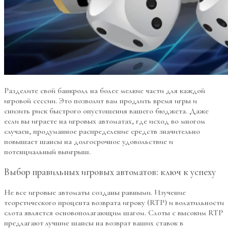
Разделите свой банкролл на более мелкие части для каждой
игровой сессии. Это позволит вам продлить время игры и
снизить риск быстрого опустошения вашего бюджета. Даже
если вы играете на игровых автоматах, где исход во многом
случаен, продуманное распределение средств значительно
повышает шансы на долгосрочное удовольствие и
потенциальный выигрыш.
Выбор правильных игровых автоматов: ключ к успеху
Не все игровые автоматы созданы равными. Изучение
теоретического процента возврата игроку (RTP) и волатильности
слота является основополагающим шагом. Слоты с высоким RTP
предлагают лучшие шансы на возврат ваших ставок в