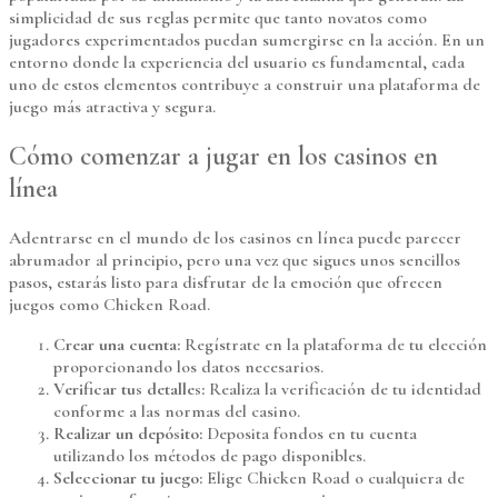
simplicidad de sus reglas permite que tanto novatos como
jugadores experimentados puedan sumergirse en la acción. En un
entorno donde la experiencia del usuario es fundamental, cada
uno de estos elementos contribuye a construir una plataforma de
juego más atractiva y segura.
Cómo comenzar a jugar en los casinos en
línea
Adentrarse en el mundo de los casinos en línea puede parecer
abrumador al principio, pero una vez que sigues unos sencillos
pasos, estarás listo para disfrutar de la emoción que ofrecen
juegos como Chicken Road.
Crear una cuenta:
Regístrate en la plataforma de tu elección
proporcionando los datos necesarios.
Verificar tus detalles:
Realiza la verificación de tu identidad
conforme a las normas del casino.
Realizar un depósito:
Deposita fondos en tu cuenta
utilizando los métodos de pago disponibles.
Seleccionar tu juego:
Elige Chicken Road o cualquiera de