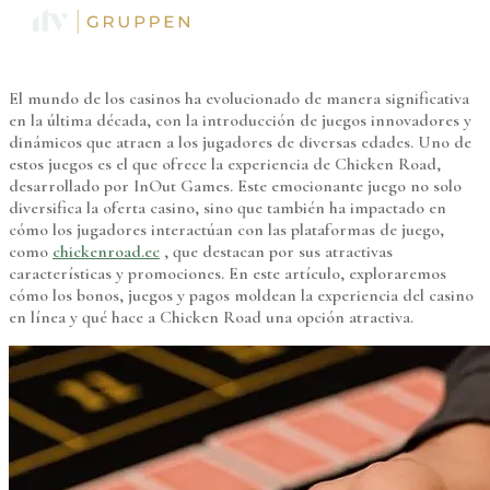
El mundo de los casinos ha evolucionado de manera significativa
en la última década, con la introducción de juegos innovadores y
dinámicos que atraen a los jugadores de diversas edades. Uno de
estos juegos es el que ofrece la experiencia de Chicken Road,
desarrollado por InOut Games. Este emocionante juego no solo
diversifica la oferta casino, sino que también ha impactado en
cómo los jugadores interactúan con las plataformas de juego,
como
chickenroad.ec
, que destacan por sus atractivas
características y promociones. En este artículo, exploraremos
cómo los bonos, juegos y pagos moldean la experiencia del casino
en línea y qué hace a Chicken Road una opción atractiva.