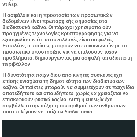
ντίλερ.
Η ασφάλεια και η προστασία των προσωπικών
δεδομένων είναι πρωταρχικής σημασίας στα
διαδικτυακά καζίνο. Οι πάροχοι χρησιμοποιούν
προηγμένες τεχνολογίες κρυπτογράφησης για να
εξασφαλίσουν ότι οι συναλλαγές είναι ασφαλείς.
Επιπλέον, οι παίκτες μπορούν να επικοινωνούν με το
προσωπικό υποστήριξης για να επιλύσουν τυχόν
προβλήματα, δημιουργώντας μια ασφαλή και αξιόπιστη
περιβάλλον.
Η δυνατότητα παιχνιδιού από κινητές συσκευές έχει
επίσης ενισχύσει τη δημοτικότητα των διαδικτυακών
καζίνο. Οι παίκτες μπορούν να συμμετέχουν σε παιχνίδια
οποτεδήποτε και οπουδήποτε, χωρίς να χρειάζεται να
επισκεφθούν φυσικά καζίνο. Αυτή η ευελιξία έχει
συμβάλλει στην αύξηση του αριθμού των ανθρώπων
που επιλέγουν να παίζουν διαδικτυακά.