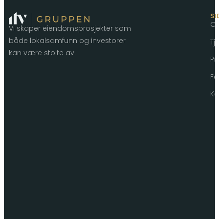
SI
O
Vi skaper eiendomsprosjekter som
både lokalsamfunn og investorer
Tj
kan være stolte av.
Pr
Fo
Ko