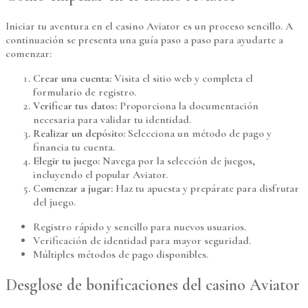
Iniciar tu aventura en el casino Aviator es un proceso sencillo. A
continuación se presenta una guía paso a paso para ayudarte a
comenzar:
Crear una cuenta:
Visita el sitio web y completa el
formulario de registro.
Verificar tus datos:
Proporciona la documentación
necesaria para validar tu identidad.
Realizar un depósito:
Selecciona un método de pago y
financia tu cuenta.
Elegir tu juego:
Navega por la selección de juegos,
incluyendo el popular Aviator.
Comenzar a jugar:
Haz tu apuesta y prepárate para disfrutar
del juego.
Registro rápido y sencillo para nuevos usuarios.
Verificación de identidad para mayor seguridad.
Múltiples métodos de pago disponibles.
Desglose de bonificaciones del casino Aviator