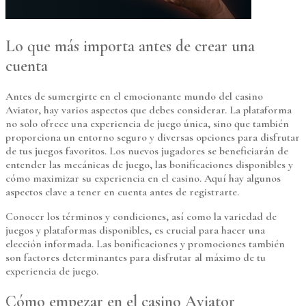
Lo que más importa antes de crear una
cuenta
Antes de sumergirte en el emocionante mundo del casino
Aviator, hay varios aspectos que debes considerar. La plataforma
no solo ofrece una experiencia de juego única, sino que también
proporciona un entorno seguro y diversas opciones para disfrutar
de tus juegos favoritos. Los nuevos jugadores se beneficiarán de
entender las mecánicas de juego, las bonificaciones disponibles y
cómo maximizar su experiencia en el casino. Aquí hay algunos
aspectos clave a tener en cuenta antes de registrarte.
Conocer los términos y condiciones, así como la variedad de
juegos y plataformas disponibles, es crucial para hacer una
elección informada. Las bonificaciones y promociones también
son factores determinantes para disfrutar al máximo de tu
experiencia de juego.
Cómo empezar en el casino Aviator