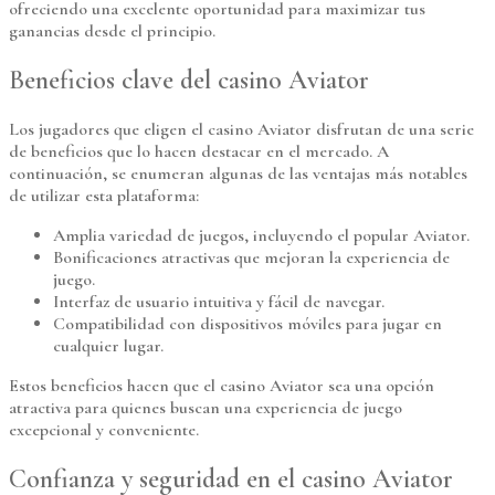
ofreciendo una excelente oportunidad para maximizar tus
ganancias desde el principio.
Beneficios clave del casino Aviator
Los jugadores que eligen el casino Aviator disfrutan de una serie
de beneficios que lo hacen destacar en el mercado. A
continuación, se enumeran algunas de las ventajas más notables
de utilizar esta plataforma:
Amplia variedad de juegos, incluyendo el popular Aviator.
Bonificaciones atractivas que mejoran la experiencia de
juego.
Interfaz de usuario intuitiva y fácil de navegar.
Compatibilidad con dispositivos móviles para jugar en
cualquier lugar.
Estos beneficios hacen que el casino Aviator sea una opción
atractiva para quienes buscan una experiencia de juego
excepcional y conveniente.
Confianza y seguridad en el casino Aviator