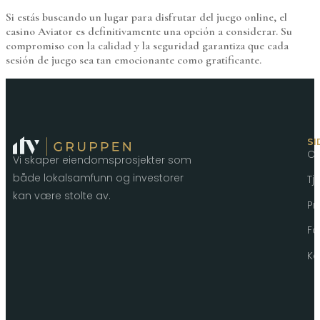
Si estás buscando un lugar para disfrutar del juego online, el
casino Aviator es definitivamente una opción a considerar. Su
compromiso con la calidad y la seguridad garantiza que cada
sesión de juego sea tan emocionante como gratificante.
SI
O
Vi skaper eiendomsprosjekter som
både lokalsamfunn og investorer
Tj
kan være stolte av.
Pr
Fo
Ko