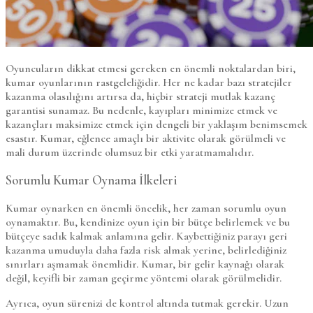
Oyuncuların dikkat etmesi gereken en önemli noktalardan biri,
kumar oyunlarının rastgeleliğidir. Her ne kadar bazı stratejiler
kazanma olasılığını artırsa da, hiçbir strateji mutlak kazanç
garantisi sunamaz. Bu nedenle, kayıpları minimize etmek ve
kazançları maksimize etmek için dengeli bir yaklaşım benimsemek
esastır. Kumar, eğlence amaçlı bir aktivite olarak görülmeli ve
mali durum üzerinde olumsuz bir etki yaratmamalıdır.
Sorumlu Kumar Oynama İlkeleri
Kumar oynarken en önemli öncelik, her zaman sorumlu oyun
oynamaktır. Bu, kendinize oyun için bir bütçe belirlemek ve bu
bütçeye sadık kalmak anlamına gelir. Kaybettiğiniz parayı geri
kazanma umuduyla daha fazla risk almak yerine, belirlediğiniz
sınırları aşmamak önemlidir. Kumar, bir gelir kaynağı olarak
değil, keyifli bir zaman geçirme yöntemi olarak görülmelidir.
Ayrıca, oyun sürenizi de kontrol altında tutmak gerekir. Uzun