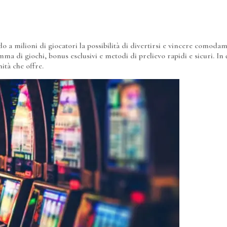
PROSJEKTER
INVESTORER
OM OSS
o a milioni di giocatori la possibilità di divertirsi e vincere comod
gamma di giochi, bonus esclusivi e metodi di prelievo rapidi e sicuri. 
ità che offre.