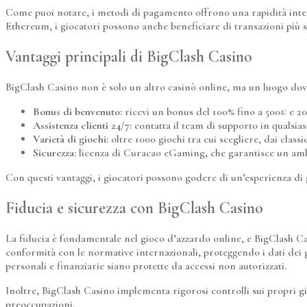
Come puoi notare, i metodi di pagamento offrono una rapidità inter
Ethereum, i giocatori possono anche beneficiare di transazioni più 
Vantaggi principali di BigClash Casino
BigClash Casino non è solo un altro casinò online, ma un luogo dove 
Bonus di benvenuto:
ricevi un bonus del 100% fino a 500€ e 200
Assistenza clienti 24/7:
contatta il team di supporto in qualsia
Varietà di giochi:
oltre 1000 giochi tra cui scegliere, dai classic
Sicurezza:
licenza di Curacao eGaming, che garantisce un ambi
Con questi vantaggi, i giocatori possono godere di un’esperienza di 
Fiducia e sicurezza con BigClash Casino
La fiducia è fondamentale nel gioco d’azzardo online, e BigClash Ca
conformità con le normative internazionali, proteggendo i dati dei g
personali e finanziarie siano protette da accessi non autorizzati.
Inoltre, BigClash Casino implementa rigorosi controlli sui propri gi
preoccupazioni.