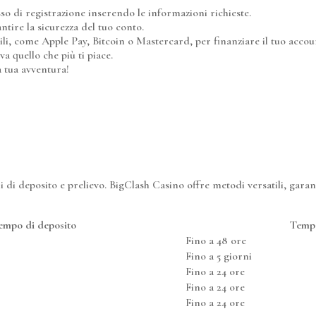
sso di registrazione inserendo le informazioni richieste.
tire la sicurezza del tuo conto.
i, come Apple Pay, Bitcoin o Mastercard, per finanziare il tuo accou
a quello che più ti piace.
la tua avventura!
 di deposito e prelievo. BigClash Casino offre metodi versatili, garan
empo di deposito
Tempo
Fino a 48 ore
Fino a 5 giorni
Fino a 24 ore
Fino a 24 ore
Fino a 24 ore