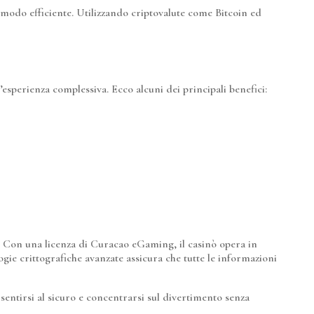
modo efficiente. Utilizzando criptovalute come Bitcoin ed
esperienza complessiva. Ecco alcuni dei principali benefici:
i. Con una licenza di Curacao eGaming, il casinò opera in
gie crittografiche avanzate assicura che tutte le informazioni
sentirsi al sicuro e concentrarsi sul divertimento senza