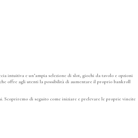
ia intuitiva e un’ampia selezione di slot, giochi da tavolo e opzioni
he offre agli utenti la possibilità di aumentare il proprio bankroll
i. Scopriremo di seguito come iniziare e prelevare le proprie vincite