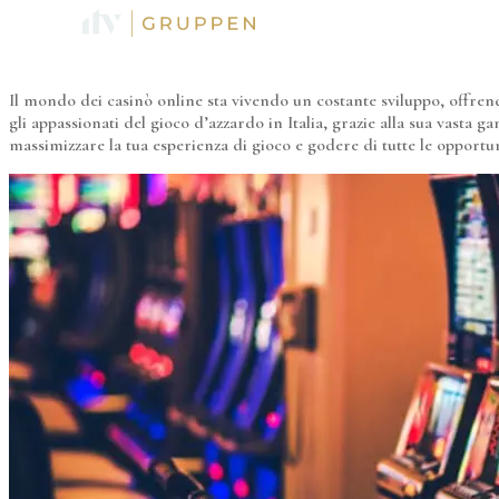
TJENESTER
Il mondo dei casinò online sta vivendo un costante sviluppo, offrend
gli appassionati del gioco d’azzardo in Italia, grazie alla sua vasta 
massimizzare la tua esperienza di gioco e godere di tutte le opportun