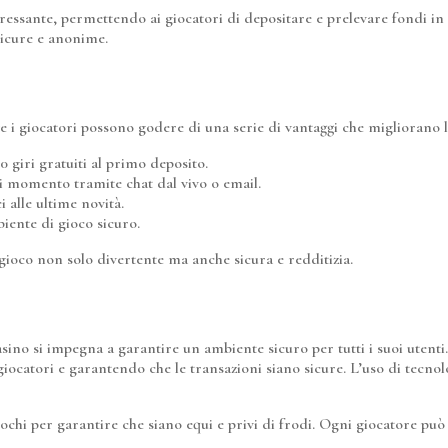
essante, permettendo ai giocatori di depositare e prelevare fondi in 
sicure e anonime.
i giocatori possono godere di una serie di vantaggi che migliorano l’
 giri gratuiti al primo deposito.
si momento tramite chat dal vivo o email.
i alle ultime novità.
ente di gioco sicuro.
gioco non solo divertente ma anche sicura e redditizia.
sino si impegna a garantire un ambiente sicuro per tutti i suoi utent
iocatori e garantendo che le transazioni siano sicure. L’uso di tecnolo
ochi per garantire che siano equi e privi di frodi. Ogni giocatore può 