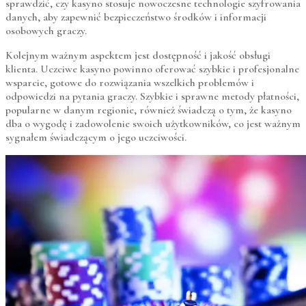
sprawdzić, czy kasyno stosuje nowoczesne technologie szyfrowania
danych, aby zapewnić bezpieczeństwo środków i informacji
osobowych graczy.
Kolejnym ważnym aspektem jest dostępność i jakość obsługi
klienta. Uczciwe kasyno powinno oferować szybkie i profesjonalne
wsparcie, gotowe do rozwiązania wszelkich problemów i
odpowiedzi na pytania graczy. Szybkie i sprawne metody płatności,
popularne w danym regionie, również świadczą o tym, że kasyno
dba o wygodę i zadowolenie swoich użytkowników, co jest ważnym
sygnałem świadczącym o jego uczciwości.