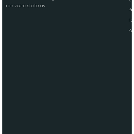
kan være stolte av.
Pr
Fo
Ko