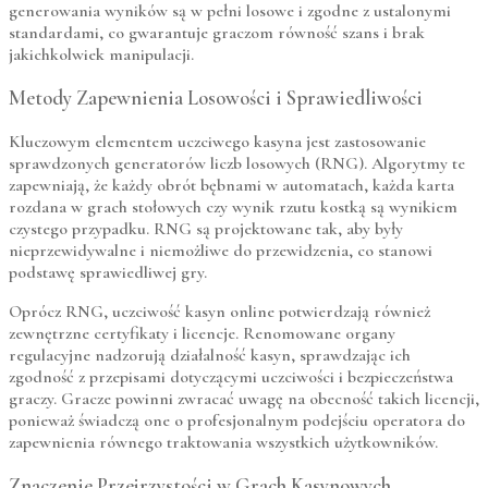
generowania wyników są w pełni losowe i zgodne z ustalonymi
standardami, co gwarantuje graczom równość szans i brak
jakichkolwiek manipulacji.
Metody Zapewnienia Losowości i Sprawiedliwości
Kluczowym elementem uczciwego kasyna jest zastosowanie
sprawdzonych generatorów liczb losowych (RNG). Algorytmy te
zapewniają, że każdy obrót bębnami w automatach, każda karta
rozdana w grach stołowych czy wynik rzutu kostką są wynikiem
czystego przypadku. RNG są projektowane tak, aby były
nieprzewidywalne i niemożliwe do przewidzenia, co stanowi
podstawę sprawiedliwej gry.
Oprócz RNG, uczciwość kasyn online potwierdzają również
zewnętrzne certyfikaty i licencje. Renomowane organy
regulacyjne nadzorują działalność kasyn, sprawdzając ich
zgodność z przepisami dotyczącymi uczciwości i bezpieczeństwa
graczy. Gracze powinni zwracać uwagę na obecność takich licencji,
ponieważ świadczą one o profesjonalnym podejściu operatora do
zapewnienia równego traktowania wszystkich użytkowników.
Znaczenie Przejrzystości w Grach Kasynowych