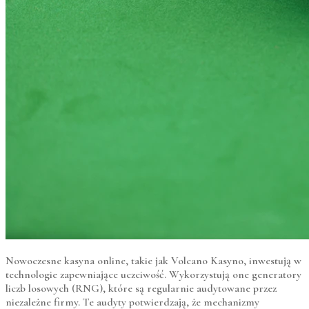
Nowoczesne kasyna online, takie jak Volcano Kasyno, inwestują w
technologie zapewniające uczciwość. Wykorzystują one generatory
liczb losowych (RNG), które są regularnie audytowane przez
niezależne firmy. Te audyty potwierdzają, że mechanizmy