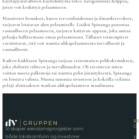
käyttäjäystävällinen käyttöliittymä tekee navigoinnista helppoa,
joten voit keskittyä pelaamiseen.
Massiiviset bonukset, kuten tervetuliaisbonus ja ilmaiskierrokset,
tarjoavat loistavan alun pelaamiselle. Lisäksi Spinanga panostaa
vastuulliseen pelaamiseen, tarjoten kattavan oppaan, joka auttaa
pelaajia hallitsemaan omaa pelaamistaan. Tällaiset toimenpiteet
varmistavat, että voit nauttia uhkapelaamisesta turvallisesti ja
vastuullisesti.
Kaiken kaikkiaan Spinanga tarjoaa erinomaisen pelikokemuksen,
joka yhdistää viihteen ja turvallisuuden. Oli tavoitteesi sitten
voittaa suuria palkintoja tai nauttia pelin jännityksestä, Spinanga
on loistava valinta. Muista tutustua sivustoon ja kokeilla erilaisia
pelejä aloittaaksesi matkasi uhkapelaamisen maailmassa.
SI
O
Vi skaper eiendomsprosjekter som
både lokalsamfunn og investorer
Tj