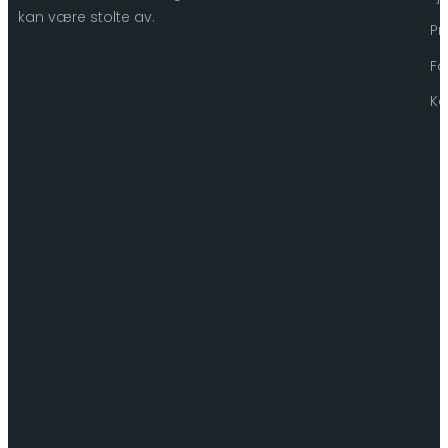
kan være stolte av.
Pr
Fo
Ko