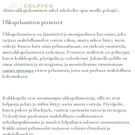
Aloita uhkapelaaminen askel askeleelta opas uusille pelaajille
Uhkapelaamisen perusteet
Uhkapelaaminen on jännittävä ja monipuolinen harrastus, joka
tarjoaa mahdollisuuden voittaa rahaa, mutta siihen liittyy myös
riskejä. Ennen kuin astut pelimaailmaan, on tärkeää ymmärtää,
mitä uhkapelaaminen tarkoittaa. Perusteet sisältävät eri pelityypit,
kuten kolikkopelit, pöytäpelit ja vedonlyönti. Jokaisella pelillä on
omat sääntönsä ja strategiansa, ja suosittelemme tutustumaan
casino spinanga
ennen pelaamista, jotta saat parhaan mahdollisen
kokemuksen.
Kolikkopelit ovat suosituimpia uhkapelimuotoja, sillä ne ovat
helppoja pelata ja niihin liittyy usein suuria voittoja. Pöytäpelit,
kuten pokeri ja blackjack, vaativat enemmän taitoa ja strategiaa.
Vedonlyönti puolestaan mahdollistaa osallistumisen
urheilutapahtumiin ja muiden kilpailujen tulosten ennustamiseen.
Kaikki nämä pelimuodot tarjoavat erilaisia elämyksiä ja
mahdollisuuksia.