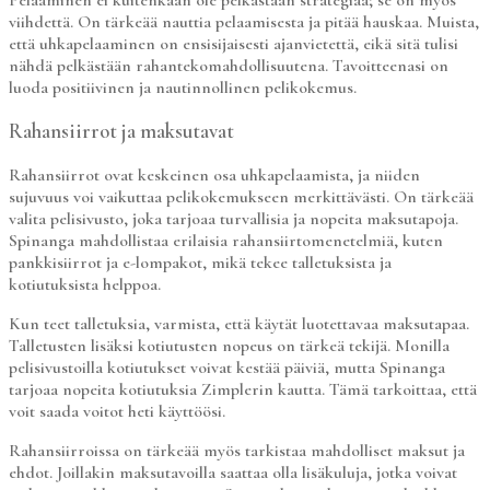
Pelaaminen ei kuitenkaan ole pelkästään strategiaa; se on myös
viihdettä. On tärkeää nauttia pelaamisesta ja pitää hauskaa. Muista,
että uhkapelaaminen on ensisijaisesti ajanvietettä, eikä sitä tulisi
nähdä pelkästään rahantekomahdollisuutena. Tavoitteenasi on
luoda positiivinen ja nautinnollinen pelikokemus.
Rahansiirrot ja maksutavat
Rahansiirrot ovat keskeinen osa uhkapelaamista, ja niiden
sujuvuus voi vaikuttaa pelikokemukseen merkittävästi. On tärkeää
valita pelisivusto, joka tarjoaa turvallisia ja nopeita maksutapoja.
Spinanga mahdollistaa erilaisia rahansiirtomenetelmiä, kuten
pankkisiirrot ja e-lompakot, mikä tekee talletuksista ja
kotiutuksista helppoa.
Kun teet talletuksia, varmista, että käytät luotettavaa maksutapaa.
Talletusten lisäksi kotiutusten nopeus on tärkeä tekijä. Monilla
pelisivustoilla kotiutukset voivat kestää päiviä, mutta Spinanga
tarjoaa nopeita kotiutuksia Zimplerin kautta. Tämä tarkoittaa, että
voit saada voitot heti käyttöösi.
Rahansiirroissa on tärkeää myös tarkistaa mahdolliset maksut ja
ehdot. Joillakin maksutavoilla saattaa olla lisäkuluja, jotka voivat