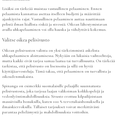
Lisäksi on tärkeää muistaa vastuullinen pelaaminen. Ennen
pelaamista kannattaa asettaa itselleen budjetti ja määrittää
ajankäytön rajat. Vastuullinen pelaaminen auttaa nauttimaan
pelistä ilman liiallista riskiä ja stressiä. Oikean lähestymistavan
avulla uhkapelaaminen voi olla hauska ja viihdyttävä kokemus.
Valitse oikea pelisivusto
Oikean pelisivuston valinta on yksi tärkeimmistä askelista
uhkapelaamisen aloittamisessa. Nykyään on lukuisia vaihtoehtoja,
mutta kaikki eivät tarjoa samaa laatua tai turvallisuutta. On tärkeää
tarkistaa, että pelisivusto on lisensoitu ja sillä on hyviä
käyttäjäarvosteluja. Tämä takaa, että pelaaminen on turvallista ja
oikeudenmukaista.
Spinanga on esimerkki suomalaisille pelaajille suunnatusta
pelisivustosta, joka tarjoaa laajan valikoiman kolikkopelejä ja
vedonlyöntimahdollisuuksia. Sivusto erottuu kilpailijoistaan
massiivisilla bonuksilla, kuten 100 % tervetuliaisbonuksella ja
ilmaiskierroksilla. Tällaiset tarjoukset voivat merkittävästi
parantaa pelielämystä ja mahdollisuuksia voittoihin.