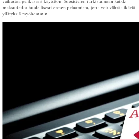
vaikuttaa pelikassasi käyttöön. Suosittelen tarkistamaan kaikki
maksutiedot huolellisesti ennen pelaamista, jotta voit välttää ikäviä
yllätyksiä myöhemmin.