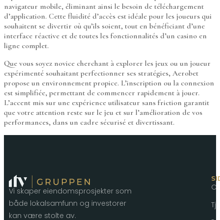
navigateur mobile, éliminant ainsi le besoin de téléchargement
d’application. Cette fluidité d’accès est idéale pour les joueurs qui
souhaitent se divertir où qu’ils soient, tout en bénéficiant d’une
interface réactive et de toutes les fonctionnalités d’un casino en
ligne complet.
Que vous soyez novice cherchant à explorer les jeux ou un joueur
expérimenté souhaitant perfectionner ses stratégies, Aerobet
propose un environnement propice. L’inscription ou la connexion
est simplifiée, permettant de commencer rapidement à jouer.
L’accent mis sur une expérience utilisateur sans friction garantit
que votre attention reste sur le jeu et sur l’amélioration de vos
performances, dans un cadre sécurisé et divertissant.
SI
O
Vi skaper eiendomsprosjekter som
både lokalsamfunn og investorer
Tj
kan være stolte av.