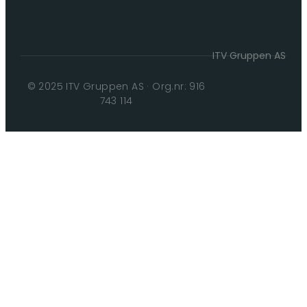
ITV Gruppen AS
© 2025 ITV Gruppen AS · Org.nr: 916
743 114