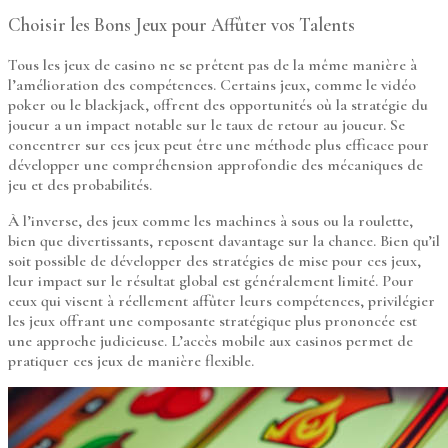
Choisir les Bons Jeux pour Affûter vos Talents
Tous les jeux de casino ne se prêtent pas de la même manière à
l’amélioration des compétences. Certains jeux, comme le vidéo
poker ou le blackjack, offrent des opportunités où la stratégie du
joueur a un impact notable sur le taux de retour au joueur. Se
concentrer sur ces jeux peut être une méthode plus efficace pour
développer une compréhension approfondie des mécaniques de
jeu et des probabilités.
À l’inverse, des jeux comme les machines à sous ou la roulette,
bien que divertissants, reposent davantage sur la chance. Bien qu’il
soit possible de développer des stratégies de mise pour ces jeux,
leur impact sur le résultat global est généralement limité. Pour
ceux qui visent à réellement affûter leurs compétences, privilégier
les jeux offrant une composante stratégique plus prononcée est
une approche judicieuse. L’accès mobile aux casinos permet de
pratiquer ces jeux de manière flexible.